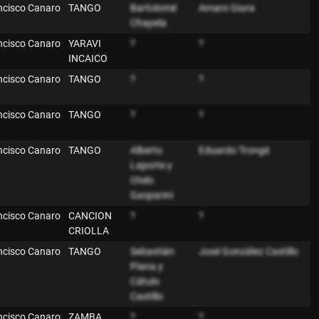
ancisco Canaro
TANGO
Bartolomé
Amaro Giura
Chapela
ancisco Canaro
YARAVI
?
?
INCAICO
ancisco Canaro
TANGO
?
?
ancisco Canaro
TANGO
?
?
ancisco Canaro
TANGO
Alberto
Eduardo Trongé
Laporte y
Otelo
Gasparini
ancisco Canaro
CANCION
?
?
CRIOLLA
ancisco Canaro
TANGO
Sebastián
José González Castillo
Piana y
Cátulo
Castillo
ancisco Canaro
ZAMBA
?
?