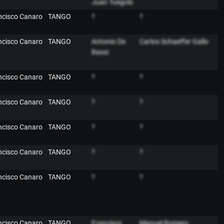
Juan Tuegols
ancisco Canaro
TANGO
?
?
ancisco Canaro
TANGO
Antonio De
Carlos Schaeffer Gallo
Bassi
ancisco Canaro
TANGO
?
?
ancisco Canaro
TANGO
?
?
ancisco Canaro
TANGO
?
?
ancisco Canaro
TANGO
?
?
ancisco Canaro
TANGO
?
?
ancisco Canaro
TANGO
Francisco
Manuel Romero