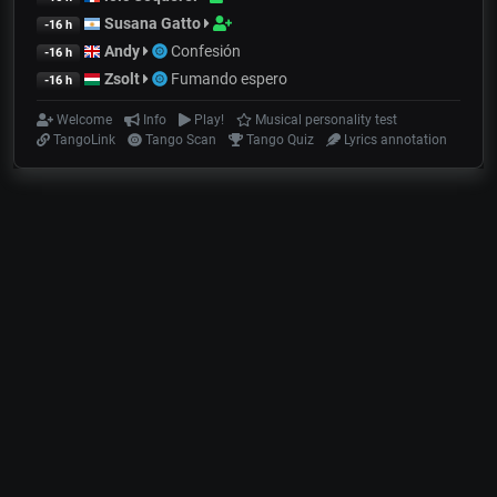
Susana Gatto
-16 h
Andy
Confesión
-16 h
Zsolt
Fumando espero
-16 h
Welcome
Info
Play!
Musical personality test
TangoLink
Tango Scan
Tango Quiz
Lyrics annotation