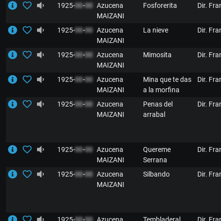
1925-
00
-
00
Azucena
Fosforerita
Dir. Fr
MAIZANI
1925-
00
-
00
Azucena
La nieve
Dir. Fr
MAIZANI
1925-
00
-
00
Azucena
Mimosita
Dir. Fr
MAIZANI
1925-
00
-
00
Azucena
Mina que te das
Dir. Fr
MAIZANI
a la morfina
1925-
00
-
00
Azucena
Penas del
Dir. Fr
MAIZANI
arrabal
1925-
00
-
00
Azucena
Quereme
Dir. Fr
MAIZANI
Serrana
1925-
00
-
00
Azucena
Silbando
Dir. Fr
MAIZANI
1925-
00
-
00
Azucena
Tembladeral
Dir. Fr