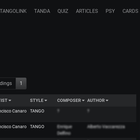
TANGOLINK
TANDA
QUIZ
ARTICLES
PSY
CARDS
dings
1
IST
STYLE
COMPOSER
AUTHOR
ancisco Canaro
TANGO
?
?
ancisco Canaro
TANGO
Enrique
Alberto Vaccarezza
Delfino