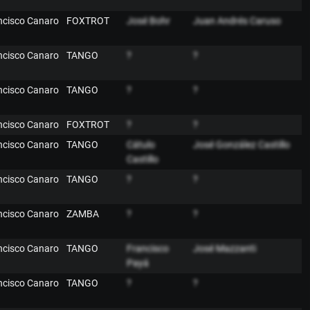
ancisco Canaro
FOXTROT
José Bohr
Juan Andrés Caruso
ancisco Canaro
TANGO
?
?
ancisco Canaro
TANGO
?
?
ancisco Canaro
FOXTROT
?
?
ancisco Canaro
TANGO
Cátulo
José González Castillo
Castillo
ancisco Canaro
TANGO
?
?
ancisco Canaro
ZAMBA
?
?
ancisco Canaro
TANGO
Francisco
José Mazzanti
Payá
ancisco Canaro
TANGO
?
?