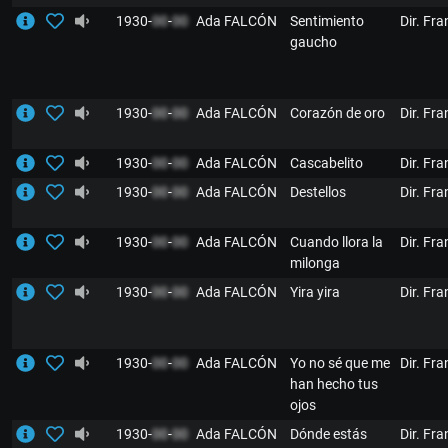
1930-
00
-
00
Ada FALCÓN
Sentimiento
Dir. Fr
gaucho
1930-
00
-
00
Ada FALCÓN
Corazón de oro
Dir. Fr
1930-
00
-
00
Ada FALCÓN
Cascabelito
Dir. Fr
1930-
00
-
00
Ada FALCÓN
Destellos
Dir. Fr
1930-
00
-
00
Ada FALCÓN
Cuando llora la
Dir. Fr
milonga
1930-
00
-
00
Ada FALCÓN
Yira yira
Dir. Fr
1930-
00
-
00
Ada FALCÓN
Yo no sé que me
Dir. Fr
han hecho tus
ojos
1930-
00
-
00
Ada FALCÓN
Dónde estás
Dir. Fr