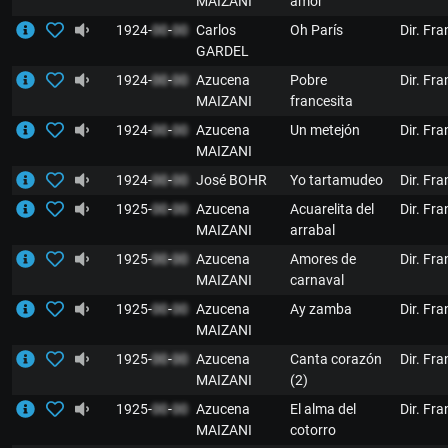
MAIZANI
amor
1924-
00
-
00
Carlos
Oh París
Dir. Fr
GARDEL
1924-
00
-
00
Azucena
Pobre
Dir. Fr
MAIZANI
francesita
1924-
00
-
00
Azucena
Un metejón
Dir. Fr
MAIZANI
1924-
00
-
00
José BOHR
Yo tartamudeo
Dir. Fr
1925-
00
-
00
Azucena
Acuarelita del
Dir. Fr
MAIZANI
arrabal
1925-
00
-
00
Azucena
Amores de
Dir. Fr
MAIZANI
carnaval
1925-
00
-
00
Azucena
Ay zamba
Dir. Fr
MAIZANI
1925-
00
-
00
Azucena
Canta corazón
Dir. Fr
MAIZANI
(2)
1925-
00
-
00
Azucena
El alma del
Dir. Fr
MAIZANI
cotorro