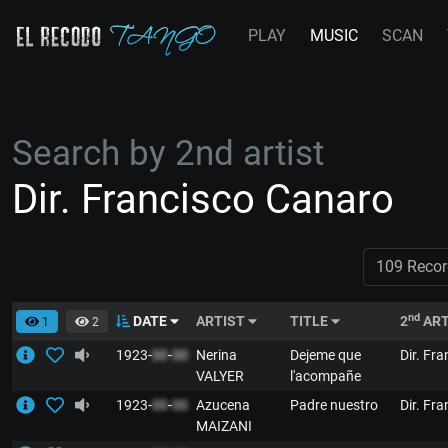
PLAY
MUSIC
SCAN
Search by 2nd artist
Dir. Francisco Canaro
109 Recor
nd
DATE
ARTIST
TITLE
2
ART
1
2
1923-
00
-
00
Nerina
Dejeme que
Dir. Fr
VALYER
l'acompañe
1923-
00
-
00
Azucena
Padre nuestro
Dir. Fr
MAIZANI