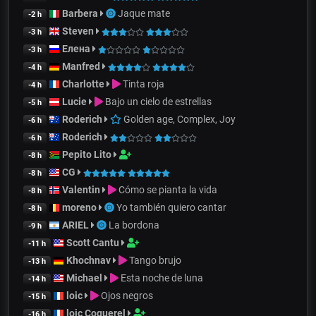
Barbera
Jaque mate
-2 h
Steven
-3 h
Елена
-3 h
Manfred
-4 h
Charlotte
Tinta roja
-4 h
Lucie
Bajo un cielo de estrellas
-5 h
Roderich
Golden age, Complex, Joy
-6 h
Roderich
-6 h
Pepito Lito
-8 h
CG
-8 h
Valentin
Cómo se pianta la vida
-8 h
moreno
Yo también quiero cantar
-8 h
ARIEL
La bordona
-9 h
Scott Cantu
-11 h
Khochnav
Tango brujo
-13 h
Michael
Esta noche de luna
-14 h
loic
Ojos negros
-15 h
loic Coquerel
-16 h