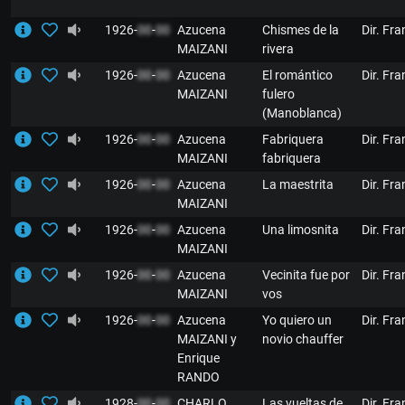
1926-
00
-
00
Azucena
Chismes de la
Dir. Fr
MAIZANI
rivera
1926-
00
-
00
Azucena
El romántico
Dir. Fr
MAIZANI
fulero
(Manoblanca)
1926-
00
-
00
Azucena
Fabriquera
Dir. Fr
MAIZANI
fabriquera
1926-
00
-
00
Azucena
La maestrita
Dir. Fr
MAIZANI
1926-
00
-
00
Azucena
Una limosnita
Dir. Fr
MAIZANI
1926-
00
-
00
Azucena
Vecinita fue por
Dir. Fr
MAIZANI
vos
1926-
00
-
00
Azucena
Yo quiero un
Dir. Fr
MAIZANI y
novio chauffer
Enrique
RANDO
1928-
00
-
00
CHARLO
Las vueltas de
Dir. Fr