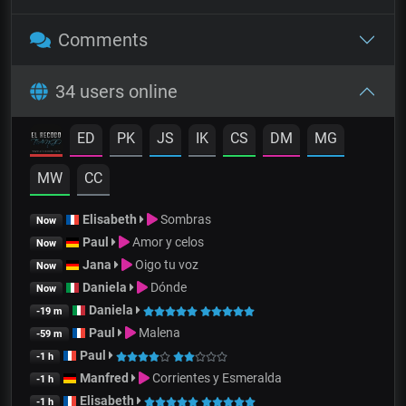
Comments
34 users online
ED
PK
JS
IK
CS
DM
MG
MW
CC
Elisabeth
Sombras
Now
Paul
Amor y celos
Now
Jana
Oigo tu voz
Now
Daniela
Dónde
Now
Daniela
-19 m
Paul
Malena
-59 m
Paul
-1 h
Manfred
Corrientes y Esmeralda
-1 h
Elisabeth
-1 h