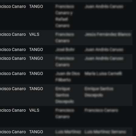
ancisco Canaro
TANGO
Francisco
Juan Andrés Caruso
Canaro y
Rafael
Canaro
ancisco Canaro
VALS
Francisco
Jesús Fernández Blanco
Canaro
ancisco Canaro
TANGO
José Bohr
Juan Andrés Caruso
ancisco Canaro
TANGO
Francisco
Juan Andrés Caruso
Canaro
ancisco Canaro
TANGO
Juan de Dios
María Luisa Carnelli
Filiberto
ancisco Canaro
TANGO
Enrique
Enrique Santos
Santos
Discepolo
Discepolo
ancisco Canaro
VALS
Francisco
Francisco Canaro
Canaro
ancisco Canaro
TANGO
Luis Martínez
Luis Martínez Serrano