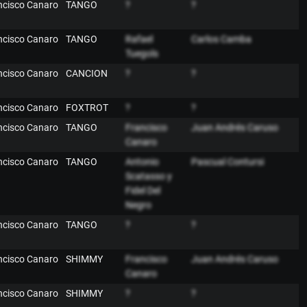
ancisco Canaro
TANGO
?
?
ancisco Canaro
TANGO
Rafael
Carlos Camba
Tuegols
ancisco Canaro
CANCION
?
?
ancisco Canaro
FOXTROT
?
?
ancisco Canaro
TANGO
Francisco
Juan Andrés Caruso
Canaro
ancisco Canaro
TANGO
Antonio
Pascual Contursi
Scatasso y
Fidel Del
Negro
ancisco Canaro
TANGO
?
?
ancisco Canaro
SHIMMY
Francisco
Juan Andrés Caruso
Canaro
ancisco Canaro
SHIMMY
?
?