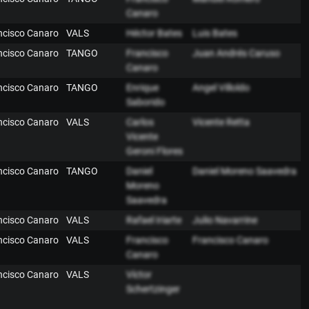
Canaro
ancisco Canaro
VALS
Héctor Bates
Luis Bates
ancisco Canaro
TANGO
Francisco
Juan Andrés Caruso
Canaro
ancisco Canaro
TANGO
Enrique
Angel Villoldo
Saborido
ancisco Canaro
VALS
Carlos
Vicente Retta
Vicente
Geroni Flores
ancisco Canaro
TANGO
Daniel
Daniel Moreno Saavedra
Moreno
Saavedra
ancisco Canaro
VALS
Rafael Iriarte
Julio Navarrine
ancisco Canaro
VALS
Francisco
Francisco Canaro
Canaro
ancisco Canaro
VALS
Víctor
Schertzinger