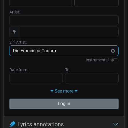
Artist:
nd
2
Artist:
Instrumental
Date from:
To:
See more
Log in
Lyrics annotations