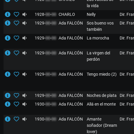
la vida
1928-
00
-
00
CHARLO
Nelly
Dir. Fr
1929-
00
-
00
Ada FALCÓN
Sos bueno vos
Dir. Fr
también
1929-
00
-
00
Ada FALCÓN
La morocha
Dir. Fr
1929-
00
-
00
Ada FALCÓN
La virgen del
Dir. Fr
perdón
1929-
00
-
00
Ada FALCÓN
Tengo miedo (2)
Dir. Fr
1929-
00
-
00
Ada FALCÓN
Noches de plata
Dir. Fr
1930-
00
-
00
Ada FALCÓN
Allá en el monte
Dir. Fr
1930-
00
-
00
Ada FALCÓN
Amante
Dir. Fr
soñador (Dream
lover)