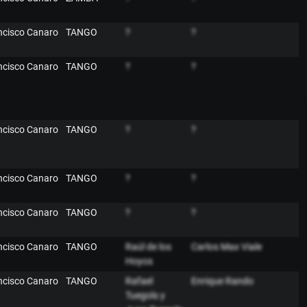
ancisco Canaro
TANGO
?
?
ancisco Canaro
TANGO
?
?
ancisco Canaro
TANGO
?
?
ancisco Canaro
TANGO
?
?
ancisco Canaro
TANGO
?
?
ancisco Canaro
TANGO
Raúl de los
Carlos Max Viale
Hoyos
ancisco Canaro
TANGO
Rafael
Enrique Rando
Tuegols y