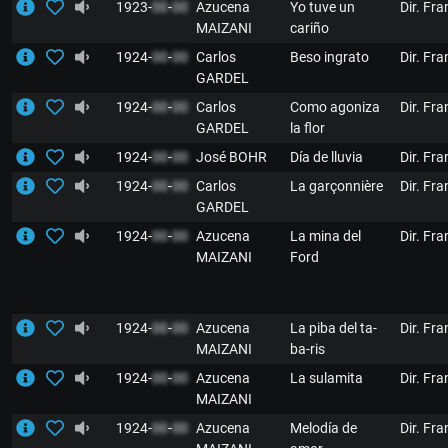
1923-
00
-
00
Azucena
Yo tuve un
Dir. Fr
MAIZANI
cariño
1924-
00
-
00
Carlos
Beso ingrato
Dir. Fr
GARDEL
1924-
00
-
00
Carlos
Como agoniza
Dir. Fr
GARDEL
la flor
1924-
00
-
00
José BOHR
Día de lluvia
Dir. Fr
1924-
00
-
00
Carlos
La garçonnière
Dir. Fr
GARDEL
1924-
00
-
00
Azucena
La mina del
Dir. Fr
MAIZANI
Ford
1924-
00
-
00
Azucena
La piba del ta-
Dir. Fr
MAIZANI
ba-ris
1924-
00
-
00
Azucena
La sulamita
Dir. Fr
MAIZANI
1924-
00
-
00
Azucena
Melodía de
Dir. Fr