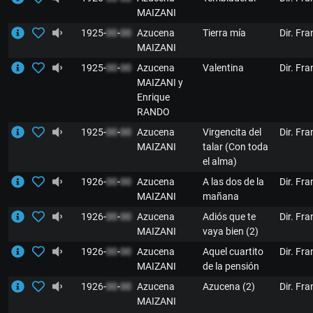
MAIZANI
1925-
00
-
00
Azucena
Tierra mía
Dir. Fr
MAIZANI
1925-
00
-
00
Azucena
Valentina
Dir. Fr
MAIZANI y
Enrique
RANDO
1925-
00
-
00
Azucena
Virgencita del
Dir. Fr
MAIZANI
talar (Con toda
el alma)
1926-
00
-
00
Azucena
A las dos de la
Dir. Fr
MAIZANI
mañana
1926-
00
-
00
Azucena
Adiós que te
Dir. Fr
MAIZANI
vaya bien (2)
1926-
00
-
00
Azucena
Aquel cuartito
Dir. Fr
MAIZANI
de la pensión
1926-
00
-
00
Azucena
Azucena (2)
Dir. Fr
MAIZANI